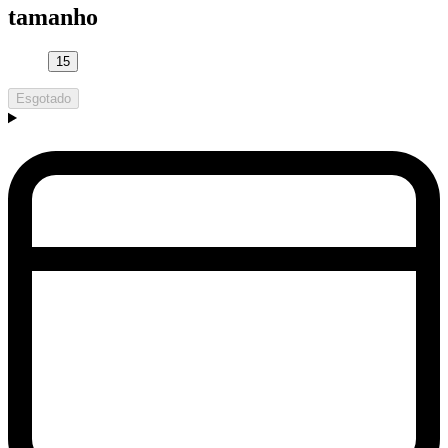
tamanho
15
Esgotado